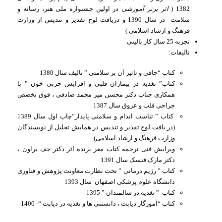
1382 (
اثر برتر آموزشی
در اولین جشنواره ملی هنر، رسانه و
سلامت در سال 1390 و دریافت لوح تقدیر و تندیس از وزارت
فرهنگ و ارشاد اسلامی )
تجربه 25 سال کار بالینی
تالیفات:
کتاب “چاقی و تاثیر آن بر سلامتی ” تالیف سال 1380
کتاب” تغذیه در بیماران قلبی و افزایش چربی خون ” با
همکاری جناب دکتر محسن میر محمد صادقی ، فوق تخصص
جراحی قلب و عروق سال 1387
کتاب ” تناسب اندام و سلامتی پایدار”چاپ اول سال 1389
(در یافت لوح تقدیر و تندیس در همایش تجلیل از نویسندگان
وزارت فرهنگ و ارشاد اسلامی)
ویرایش فنی ترجمه کتاب مغز برنده اثر دکتر جف براون ،
دکتر مارک فنسک سال 1391
کتاب ” رژیم درمانی ” تحت نظارت معاونت پژوهش و فناوری
دانشگاه علوم پزشکی اصفهان سال 1393
کتاب ” تغذیه در سالمندان ” 1395
کتاب “آموزگار دیابت ، دانستنی ها و تغذیه در دیابت “- 1400