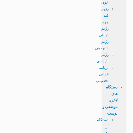
خون
رژیم
کبد
چرب
رژیم
دیابتی
رژیم
شیردهی
رژیم
بارداری
برنامه
غذایی
تحصیلی
دستگاه
های
لاغری
موضعی و
پوست
دستگاه
آر
اف