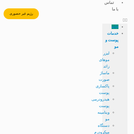
تماس
با ما
رژیم غیر حضوری
خانه
خدمات
پوست و
مو
لیزر
موهای
زائد
ماساژ
صورت
پاکسازی
پوست
هیدرودرمی
پوست
ویتامینه
مو
دستگاه
میکرودرم