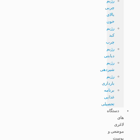
رژیم
چربی
بالای
خون
رژیم
کبد
چرب
رژیم
دیابتی
رژیم
شیردهی
رژیم
بارداری
برنامه
غذایی
تحصیلی
دستگاه
های
لاغری
موضعی و
پوست