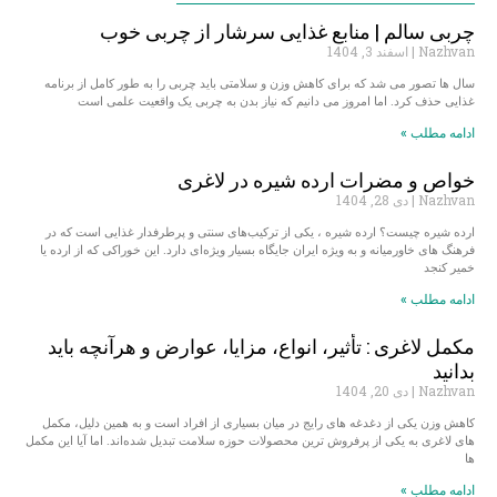
چربی سالم | منابع غذایی سرشار از چربی خوب
Nazhvan
اسفند 3, 1404
سال ها تصور می شد که برای کاهش وزن و سلامتی باید چربی را به طور کامل از برنامه
غذایی حذف کرد. اما امروز می دانیم که نیاز بدن به چربی یک واقعیت علمی است
ادامه مطلب »
خواص و مضرات ارده شیره در لاغری
Nazhvan
دی 28, 1404
ارده شیره چیست؟ ارده شیره ، یکی از ترکیب‌های سنتی و پرطرفدار غذایی است که در
فرهنگ‌ های خاورمیانه و به ویژه ایران جایگاه بسیار ویژه‌ای دارد. این خوراکی که از ارده یا
خمیر کنجد
ادامه مطلب »
مکمل لاغری : تأثیر، انواع، مزایا، عوارض و هرآنچه باید
بدانید
Nazhvan
دی 20, 1404
کاهش وزن یکی از دغدغه‌ های رایج در میان بسیاری از افراد است و به همین دلیل، مکمل‌
های لاغری به یکی از پرفروش‌ ترین محصولات حوزه سلامت تبدیل شده‌اند. اما آیا این مکمل‌
ها
ادامه مطلب »