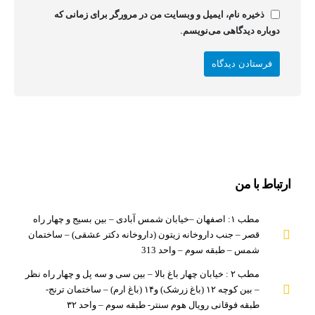
ذخیره نام، ایمیل و وبسایت من در مرورگر برای زمانی که
دوباره دیدگاهی می‌نویسم.
ارتباط با من
مطب ۱: اصفهان –خیابان شمس آبادی – بین بسیج و چهار راه
قصر – جنب داروخانه زیتون (داروخانه دکتر عشقی) – ساختمان
شمس – طبقه سوم – واحد 313
مطب ۲ : خیابان چهار باغ بالا – بین سی و سه پل و چهار راه نظر
– بین کوچه ۱۲ (باغ زرشک) و۱۴ (باغ ارم) – ساختمان ترنج-
طبقه فوقانی رویال هوم سنتر- طبقه سوم – واحد ۳۲