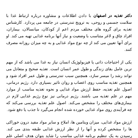
دکتر تغذیه در اصفهان
با دادن اطلاعات و مشاوره درباره ارتباط غذا با
سلامت جسمی و روحی، به ترویج تندرستی در جامعه می پردازد. کارشناس
تغذیه برای گروه های مختلف مردم اعم از کودکان، میانسالان، بیماران،
افراد چاق و لاغر متناسب با وضعیت و نیاز آنها برنامه غذایی تهیه می کند. او
برای آنها تعیین می کند از چه نوع مواد غذایی و به چه میزان روزانه مصرف
کنند.
یکی از احتیاجات ذاتی یا فیزیولوژیک انسان نیاز به غذا می باشد که از مهم
ترین عامل بقای زندگی و طول عمر انسان است. تغذیه صحیح و متعادل می
تواند رشد را میسر سازد، همچنین سبب تندرستی و طول عمر افراد شود و
همچنین تغذیه مناسب روی اعصاب و روان تاثیر بسیاری دارد. رژیم‌ درمانی‌،
اصول‌ علم‌ تغذیه‌، حفظ ارزش‌ مواد غذایی‌ و نحوه‌ تغذیه‌ مناسب‌ از موارد
مهم در علم تغذیه می باشند. رژیم‌ درمانی‌ نیز نوع‌ رژیم‌ غذایی‌ لازم‌ در
بیماری‌های‌ مختلف‌ را مشخص‌ می‌کند. اصول‌ علم‌ تغذیه‌ بررسی‌ می‌کند که‌
چه‌ فرآیندی‌ روی‌ مواد غذایی‌ خورده‌ شده‌ انجام‌ می‌گیرد تا جذب‌ یا دفع‌ شود.
ارزش مواد غذایی، میزان ویتامین ها، املاح و سایر مواد مفید درون خوراکی
ها را مشخص کرده و آنها را از نظر ارزش غذایی طبقه بندی می کند.
رسیدن به یک تنظیم برنامه غذایی مناسب را شاید بتوان هدف اصلی علم