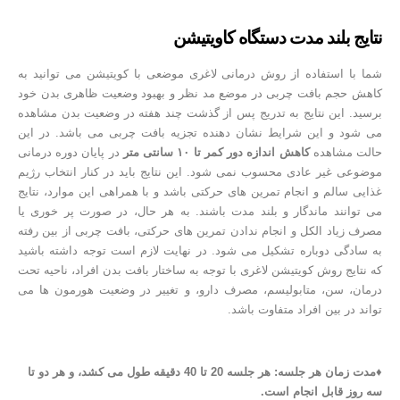
نتایج بلند مدت دستگاه کاویتیشن
شما با استفاده از روش درمانی لاغری موضعی با کویتیشن می توانید به
کاهش حجم بافت چربی در موضع مد نظر و بهبود وضعیت ظاهری بدن خود
برسید. این نتایج به تدریج پس از گذشت چند هفته در وضعیت بدن مشاهده
می شود و این شرایط نشان دهنده تجزیه بافت چربی می باشد. در این
حالت مشاهده
کاهش اندازه دور کمر تا ۱۰ سانتی متر
در پایان دوره درمانی
موضوعی غیر عادی محسوب نمی شود. این نتایج باید در کنار انتخاب رژیم
غذایی سالم و انجام تمرین های حرکتی باشد و با همراهی این موارد، نتایج
می توانند ماندگار و بلند مدت باشند. به هر حال، در صورت پر خوری یا
مصرف زیاد الکل و انجام ندادن تمرین های حرکتی، بافت چربی از بین رفته
به سادگی دوباره تشکیل می شود. در نهایت لازم است توجه داشته باشید
که نتایج روش کویتیشن لاغری با توجه به ساختار بافت بدن افراد، ناحیه تحت
درمان، سن، متابولیسم، مصرف دارو، و تغییر در وضعیت هورمون ها می
تواند در بین افراد متفاوت باشد.
♦مدت زمان هر جلسه: هر جلسه 20 تا 40 دقیقه طول می کشد، و هر دو تا
سه روز قابل انجام است.