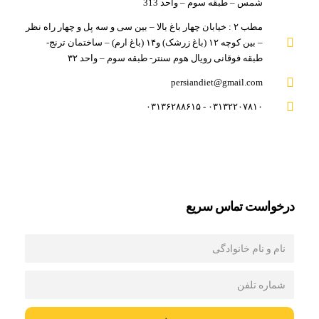
شمس – طبقه سوم – واحد 313
مطب ۲ : خیابان چهار باغ بالا – بین سی و سه پل و چهار راه نظر
– بین کوچه ۱۲ (باغ زرشک) و۱۴ (باغ ارم) – ساختمان ترنج-
طبقه فوقانی رویال هوم سنتر- طبقه سوم – واحد ۳۲
persiandiet@gmail.com
۰۳۱۳۲۲۰۷۸۱۰ - ۰۳۱۳۶۲۸۸۶۱۵
درخواست تماس سريع