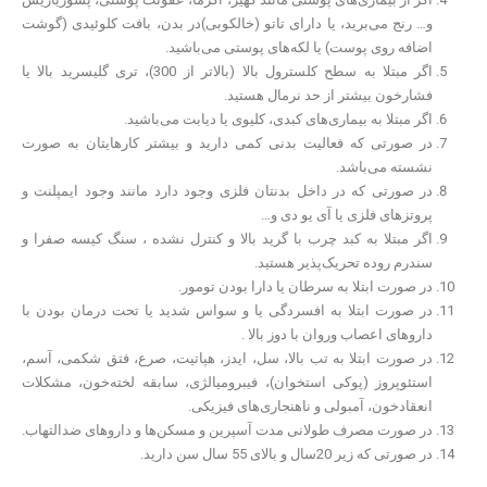
و… رنج می‌برید، یا دارای تاتو (خالکوبی)در بدن، بافت کلوئیدی (گوشت
اضافه روی پوست) یا لکه‌های پوستی می‌باشید.
اگر مبتلا به سطح کلسترول بالا (بالاتر از 300)، تری گلیسرید بالا یا
فشارخون بیشتر از حد نرمال هستید.
اگر مبتلا به بیماری‌های کبدی، کلیوی یا دیابت می‌باشید.
در صورتی که فعالیت بدنی کمی دارید و بیشتر کارهایتان به صورت
نشسته می‌باشد.
در صورتی که در داخل بدنتان فلزی وجود دارد مانند وجود ایمپلنت و
پروتزهای فلزی یا آی یو دی و…
اگر مبتلا به کبد چرب با گرید بالا و کنترل نشده ، سنگ کیسه صفرا و
سندرم روده تحریک‌پذیر هستید.
در صورت ابتلا به سرطان یا دارا بودن تومور.
در صورت ابتلا به افسردگی یا و سواس شدید یا تحت درمان بودن با
داروهای اعصاب وروان با دوز بالا .
در صورت ابتلا به تب بالا، سل، ایدز، هپاتیت، صرع، فتق شکمی، آسم،
استئوپروز (پوکی استخوان)، فیبرومیالژی، سابقه لخته‌خون، مشکلات
انعقادخون، آمبولی و ناهنجاری‌های فیزیکی.
در صورت مصرف طولانی مدت آسپرین و مسکن‌ها و داروهای ضدالتهاب.
در صورتی که زیر 20سال و بالای 55 سال سن دارید.