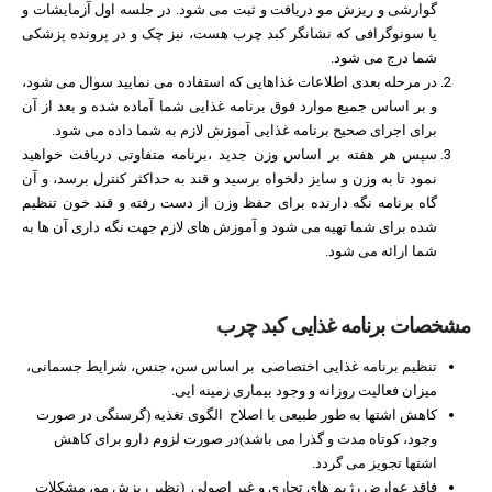
گوارشی و ریزش مو دریافت و ثبت می شود. در جلسه اول آزمایشات و
یا سونوگرافی که نشانگر کبد چرب هست، نیز چک و در پرونده پزشکی
شما درج می شود.
در مرحله بعدی اطلاعات غذاهایی که استفاده می نمایید سوال می شود،
و بر اساس جمیع موارد فوق برنامه غذایی شما آماده شده و بعد از آن
برای اجرای صحیح برنامه غذایی آموزش لازم به شما داده می شود.
سپس هر هفته بر اساس وزن جدید ،برنامه متفاوتی دریافت خواهید
نمود تا به وزن و سایز دلخواه برسید و قند به حداکثر کنترل برسد، و آن
گاه برنامه نگه دارنده برای حفظ وزن از دست رفته و قند خون تنظیم
شده برای شما تهیه می شود و آموزش های لازم جهت نگه داری آن ها به
شما ارائه می شود.
مشخصات برنامه غذایی
کبد چرب
تنظیم برنامه غذایی اختصاصی بر اساس سن، جنس، شرایط جسمانی،
میزان فعالیت روزانه و وجود بیماری زمینه ایی.
کاهش اشتها به طور طبیعی با اصلاح الگوی تغذیه (گرسنگی در صورت
وجود، کوتاه مدت و گذرا می باشد)در صورت لزوم دارو برای کاهش
اشتها تجویز می گردد.
فاقد عوارض رژیم های تجاری و غير اصولي (نظیر ریزش مو، مشکلات