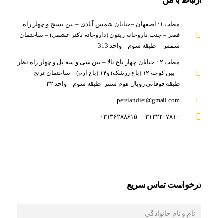
مطب ۱: اصفهان –خیابان شمس آبادی – بین بسیج و چهار راه
قصر – جنب داروخانه زیتون (داروخانه دکتر عشقی) – ساختمان
شمس – طبقه سوم – واحد 313
مطب ۲ : خیابان چهار باغ بالا – بین سی و سه پل و چهار راه نظر
– بین کوچه ۱۲ (باغ زرشک) و۱۴ (باغ ارم) – ساختمان ترنج-
طبقه فوقانی رویال هوم سنتر- طبقه سوم – واحد ۳۲
persiandiet@gmail.com
۰۳۱۳۲۲۰۷۸۱۰ - ۰۳۱۳۶۲۸۸۶۱۵
درخواست تماس سريع