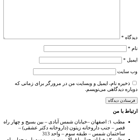
دیدگاه
*
نام
*
ایمیل
*
وب‌ سایت
ذخیره نام، ایمیل و وبسایت من در مرورگر برای زمانی که
دوباره دیدگاهی می‌نویسم.
ارتباط با من
مطب ۱: اصفهان –خیابان شمس آبادی – بین بسیج و چهار راه
قصر – جنب داروخانه زیتون (داروخانه دکتر عشقی) –
ساختمان شمس – طبقه سوم – واحد 313
مطب ۲ : خیابان چهار باغ بالا – بین سی و سه پل و چهار راه