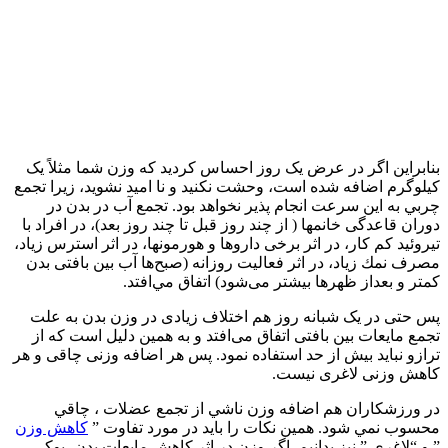
بنابراین اگر در عرض یک روز احساس کردید که وزن شما مثلاً یک
کیلوگرم اضافه شده است، وحشت نکنید و نا امید نشوید، زيرا تجمع
چربي به اين سرعت انجام پذير نخواهد بود‌. تجمع آب در بدن در
دوران قاعدگی خانمها ( از چند روز قبل تا چند روز بعد)، در افراد با
تیروئید کم کار، در اثر برخی داروها و هورمونها، در اثر استرس زياد،
مصرف نمك زياد، در اثر فعالیت روزانه (صبح‌ها آب بین بافتی بدن
کمتر و بعداز ظهرها بیشتر می‌شود) اتفاق مي‌افتد‌.
پس حتی در یک شبانه روز هم اختلاف زیادی در وزن بدن به علت
تجمع مایعات بین بافتی اتفاق می‌افتد و به همین دلیل است که از
ترازو نباید بیش از حد استفاده نمود. پس هر اضافه وزنی چاقی و هر
كاهش وزنی لاغری نيست.
در ورزشكاران هم اضافه وزن ناشي از تجمع عضلات ، چاقي
محسوب نمي شود. همين نكات را بايد در مورد تفاوت ”
كاهش وزن
” و “لاغري ” نيز بدانيم‌. اگر وزن در اثر كاهش مايعات بدن، پوكي