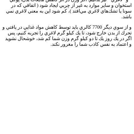
استخوان و ساير موارد به غير از چربي ايجاد شود ( اتفاقي كه در
سونا يا تشك‌هاي لاغري مي‌افتد )، كم شود اين به معني لاغري نمي
باشد‌.
و از سوي ديگر 7700 كالري بايد توسط كاهش مواد غذايي در يافتي و
تحرك از بدن خارج شود، تا يك كيلو گرم لاغري را تجربه كنيم، پس
اگر در يك روز يك تا دو كيلو گرم وزن شما كم شد، خوشحال نشويد
و اعتماد به نفس كاذب شما را مغرور نكند‌.