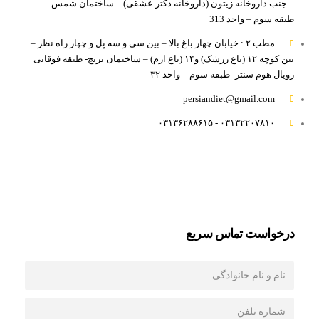
– جنب داروخانه زیتون (داروخانه دکتر عشقی) – ساختمان شمس –
طبقه سوم – واحد 313
مطب ۲ : خیابان چهار باغ بالا – بین سی و سه پل و چهار راه نظر –
بین کوچه ۱۲ (باغ زرشک) و۱۴ (باغ ارم) – ساختمان ترنج- طبقه فوقانی
رویال هوم سنتر- طبقه سوم – واحد ۳۲
persiandiet@gmail.com
۰۳۱۳۲۲۰۷۸۱۰ - ۰۳۱۳۶۲۸۸۶۱۵
درخواست تماس سريع