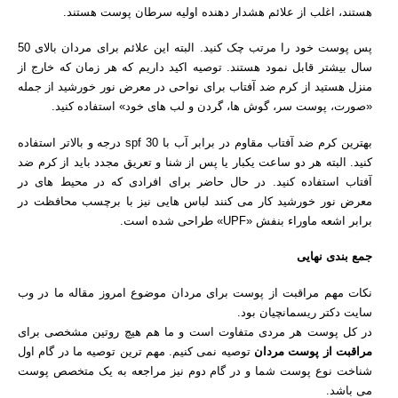
هستند، اغلب از علائم هشدار دهنده اولیه سرطان پوست هستند.
پس پوست خود را مرتب چک کنید. البته این علائم برای مردان بالای 50
سال بیشتر قابل نمود هستند. توصیه اکید داریم که هر زمان که خارج از
منزل هستید از کرم ضد آفتاب برای نواحی در معرض نور خورشید از جمله
«صورت، پوست سر، گوش ها، گردن و لب های خود» استفاده کنید.
بهترین کرم ضد آفتاب مقاوم در برابر آب با spf 30 درجه و بالاتر استفاده
کنید. البته هر دو ساعت یکبار یا پس از شنا و تعریق مجدد باید از کرم ضد
آفتاب استفاده کنید. در حال حاضر برای افرادی که در محیط های در
معرض نور خورشید کار می کنند لباس هایی نیز با برچسب محافظت در
برابر اشعه ماوراء بنفش «UPF» طراحی شده است.
جمع بندی نهایی
نکات مهم مراقبت از پوست برای مردان موضوع امروز مقاله ما در وب
سایت دکتر ریسمانچیان بود.
در کل پوست هر مردی متفاوت است و ما هم هیچ روتین مشخصی برای
مراقبت از پوست مردان
توصیه نمی کنیم. مهم ترین توصیه ما در گام اول
شناخت نوع پوست شما و در گام دوم نیز مراجعه به یک متخصص پوست
می باشد.