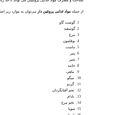
شناخت و مصرف مواد غذایی پروتئینی می تواند تا حد زیا
از جمله
مواد غذایی پروتئین دار
می‌توان به موارد زیر اشا
گوشت گاو
گوسفند
مرغ
بوقلمون
ماست
پنیر
شیر
خامه
ماهی
میگو
گردو
تخم آفتابگردان
بادام
تخم مرغ
سویا
لوبیا